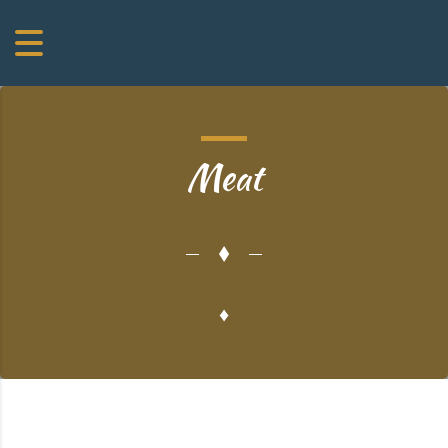
Meat
♦